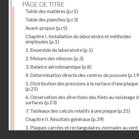
PAGE DE TITRE
Table des matières
(p.r1)
Table des planches
(p.r3)
Avant-propos
(p.r5)
Chapitre I. Installation du laboratoire et méthodes
employées
(p.1)
1. Ensemble du laboratoire
(p.1)
2. Mesure des vitesses
(p.3)
3. Balance aérodynamique
(p.8)
4. Détermination directe des centres de poussée
(p.19
5. Distribution des pressions à la surface d'une plaque
(p.21)
6. Observation des directions des filets au voisinage 
surfaces
(p.23)
7. Tableaux des calculs relatifs à une plaque
(p.25)
Chapitre II. Résultats généraux
(p.39)
1. Plaques carrées et rectangulaires, normales au vent
Droits réservés - CNAM
2. Carrés et rectangles inclinés
(p.43)