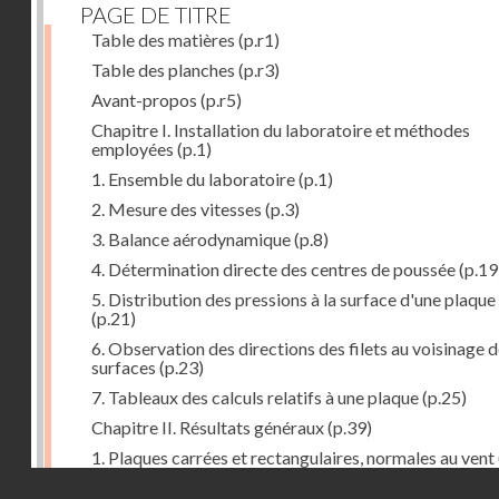
PAGE DE TITRE
Table des matières
(p.r1)
Table des planches
(p.r3)
Avant-propos
(p.r5)
Chapitre I. Installation du laboratoire et méthodes
employées
(p.1)
1. Ensemble du laboratoire
(p.1)
2. Mesure des vitesses
(p.3)
3. Balance aérodynamique
(p.8)
4. Détermination directe des centres de poussée
(p.19
5. Distribution des pressions à la surface d'une plaque
(p.21)
6. Observation des directions des filets au voisinage 
surfaces
(p.23)
7. Tableaux des calculs relatifs à une plaque
(p.25)
Chapitre II. Résultats généraux
(p.39)
1. Plaques carrées et rectangulaires, normales au vent
Droits réservés - CNAM
2. Carrés et rectangles inclinés
(p.43)