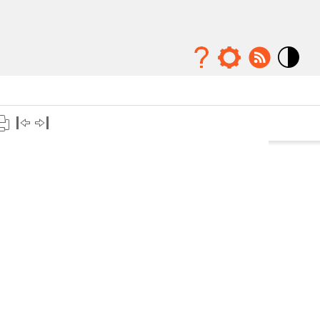
Mode
contraste
élévé