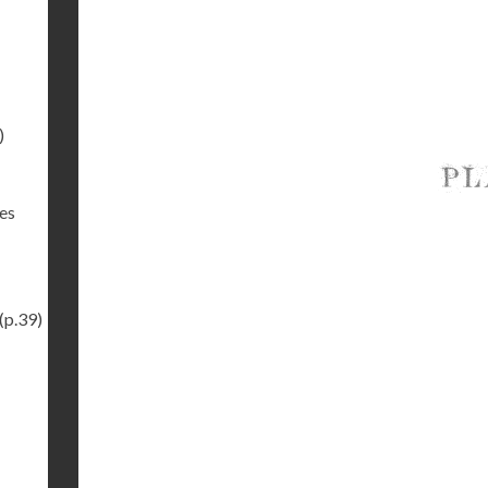
)
des
(p.39)