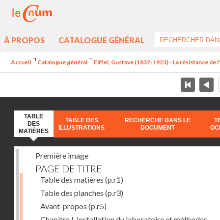
À PROPOS
CATALOGUE GÉNÉRAL
Accueil
Catalogue général
Eiffel, Gustave (1832-1923) - La résistance de l'a
TABLE
TABLE DES
RECHERCHE DANS LE
T
DES
ILLUSTRATIONS
DOCUMENT
OC
MATIÈRES
Première image
PAGE DE TITRE
Table des matières
(p.r1)
Table des planches
(p.r3)
Avant-propos
(p.r5)
Chapitre I. Installation du laboratoire et méthodes