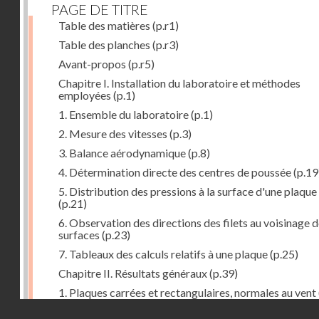
PAGE DE TITRE
Table des matières
(p.r1)
Table des planches
(p.r3)
Avant-propos
(p.r5)
Chapitre I. Installation du laboratoire et méthodes
employées
(p.1)
1. Ensemble du laboratoire
(p.1)
2. Mesure des vitesses
(p.3)
3. Balance aérodynamique
(p.8)
4. Détermination directe des centres de poussée
(p.19
5. Distribution des pressions à la surface d'une plaque
(p.21)
6. Observation des directions des filets au voisinage 
surfaces
(p.23)
7. Tableaux des calculs relatifs à une plaque
(p.25)
Chapitre II. Résultats généraux
(p.39)
1. Plaques carrées et rectangulaires, normales au vent
Droits réservés - CNAM
2. Carrés et rectangles inclinés
(p.43)