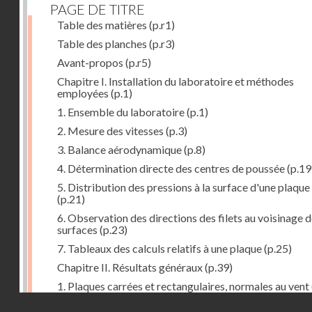
PAGE DE TITRE
Table des matières
(p.r1)
Table des planches
(p.r3)
Avant-propos
(p.r5)
Chapitre I. Installation du laboratoire et méthodes
employées
(p.1)
1. Ensemble du laboratoire
(p.1)
2. Mesure des vitesses
(p.3)
3. Balance aérodynamique
(p.8)
4. Détermination directe des centres de poussée
(p.19
5. Distribution des pressions à la surface d'une plaque
(p.21)
6. Observation des directions des filets au voisinage 
surfaces
(p.23)
7. Tableaux des calculs relatifs à une plaque
(p.25)
Chapitre II. Résultats généraux
(p.39)
1. Plaques carrées et rectangulaires, normales au vent
Droits réservés - CNAM
2. Carrés et rectangles inclinés
(p.43)