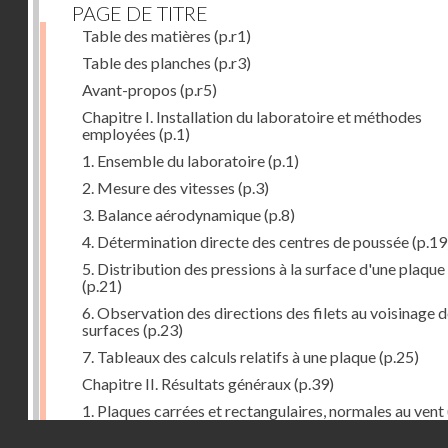
PAGE DE TITRE
Table des matières
(p.r1)
Table des planches
(p.r3)
Avant-propos
(p.r5)
Chapitre I. Installation du laboratoire et méthodes
employées
(p.1)
1. Ensemble du laboratoire
(p.1)
2. Mesure des vitesses
(p.3)
3. Balance aérodynamique
(p.8)
4. Détermination directe des centres de poussée
(p.19
5. Distribution des pressions à la surface d'une plaque
(p.21)
6. Observation des directions des filets au voisinage 
surfaces
(p.23)
7. Tableaux des calculs relatifs à une plaque
(p.25)
Chapitre II. Résultats généraux
(p.39)
1. Plaques carrées et rectangulaires, normales au vent
Droits réservés - CNAM
2. Carrés et rectangles inclinés
(p.43)