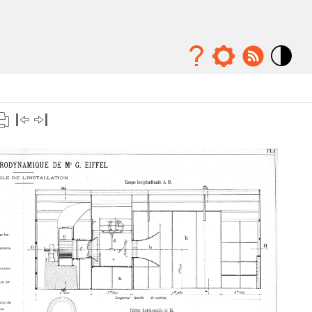
Mode
contraste
élévé