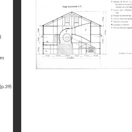
)
des
(p.39)