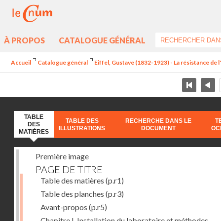
À PROPOS
CATALOGUE GÉNÉRAL
Accueil
Catalogue général
Eiffel, Gustave (1832-1923) - La résistance de l'a
TABLE
TABLE DES
RECHERCHE DANS LE
T
DES
ILLUSTRATIONS
DOCUMENT
OC
MATIÈRES
Première image
PAGE DE TITRE
Table des matières
(p.r1)
Table des planches
(p.r3)
Avant-propos
(p.r5)
Chapitre I. Installation du laboratoire et méthodes