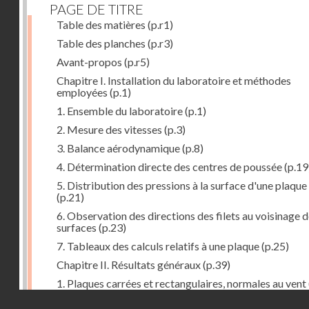
PAGE DE TITRE
Table des matières
(p.r1)
Table des planches
(p.r3)
Avant-propos
(p.r5)
Chapitre I. Installation du laboratoire et méthodes
employées
(p.1)
1. Ensemble du laboratoire
(p.1)
2. Mesure des vitesses
(p.3)
3. Balance aérodynamique
(p.8)
4. Détermination directe des centres de poussée
(p.19
5. Distribution des pressions à la surface d'une plaque
(p.21)
6. Observation des directions des filets au voisinage 
surfaces
(p.23)
7. Tableaux des calculs relatifs à une plaque
(p.25)
Chapitre II. Résultats généraux
(p.39)
1. Plaques carrées et rectangulaires, normales au vent
Droits réservés - CNAM
2. Carrés et rectangles inclinés
(p.43)