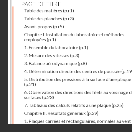
PAGE DE TITRE
Table des matières
(p.r1)
Table des planches
(p.r3)
Avant-propos
(p.r5)
Chapitre I. Installation du laboratoire et méthodes
employées
(p.1)
1. Ensemble du laboratoire
(p.1)
2. Mesure des vitesses
(p.3)
3. Balance aérodynamique
(p.8)
4. Détermination directe des centres de poussée
(p.19
5. Distribution des pressions à la surface d'une plaque
(p.21)
6. Observation des directions des filets au voisinage 
surfaces
(p.23)
7. Tableaux des calculs relatifs à une plaque
(p.25)
Chapitre II. Résultats généraux
(p.39)
1. Plaques carrées et rectangulaires, normales au vent
Droits réservés - CNAM
2. Carrés et rectangles inclinés
(p.43)