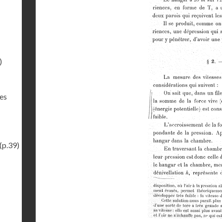
)
des
(p.39)