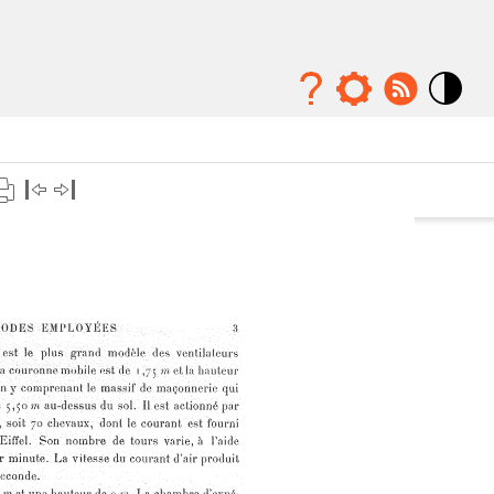
Mode
contraste
élévé