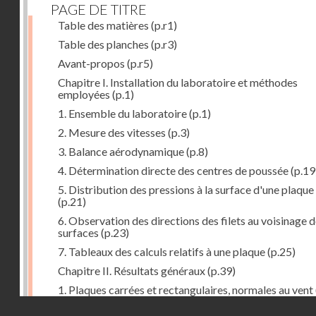
PAGE DE TITRE
Table des matières
(p.r1)
Table des planches
(p.r3)
Avant-propos
(p.r5)
Chapitre I. Installation du laboratoire et méthodes
employées
(p.1)
1. Ensemble du laboratoire
(p.1)
2. Mesure des vitesses
(p.3)
3. Balance aérodynamique
(p.8)
4. Détermination directe des centres de poussée
(p.19
5. Distribution des pressions à la surface d'une plaque
(p.21)
6. Observation des directions des filets au voisinage 
surfaces
(p.23)
7. Tableaux des calculs relatifs à une plaque
(p.25)
Chapitre II. Résultats généraux
(p.39)
1. Plaques carrées et rectangulaires, normales au vent
Droits réservés - CNAM
2. Carrés et rectangles inclinés
(p.43)