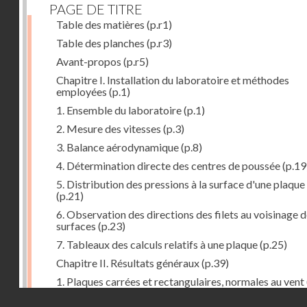
PAGE DE TITRE
Table des matières
(p.r1)
Table des planches
(p.r3)
Avant-propos
(p.r5)
Chapitre I. Installation du laboratoire et méthodes
employées
(p.1)
1. Ensemble du laboratoire
(p.1)
2. Mesure des vitesses
(p.3)
3. Balance aérodynamique
(p.8)
4. Détermination directe des centres de poussée
(p.19
5. Distribution des pressions à la surface d'une plaque
(p.21)
6. Observation des directions des filets au voisinage 
surfaces
(p.23)
7. Tableaux des calculs relatifs à une plaque
(p.25)
Chapitre II. Résultats généraux
(p.39)
1. Plaques carrées et rectangulaires, normales au vent
Droits réservés - CNAM
2. Carrés et rectangles inclinés
(p.43)