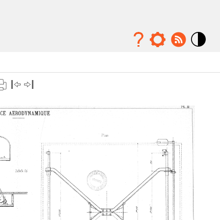
Mode
contraste
élévé