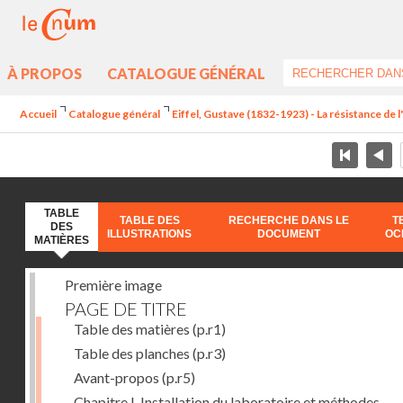
À PROPOS
CATALOGUE GÉNÉRAL
Accueil
Catalogue général
Eiffel, Gustave (1832-1923) - La résistance de l'a
TABLE
TABLE DES
RECHERCHE DANS LE
T
DES
ILLUSTRATIONS
DOCUMENT
OC
MATIÈRES
Première image
PAGE DE TITRE
Table des matières
(p.r1)
Table des planches
(p.r3)
Avant-propos
(p.r5)
Chapitre I. Installation du laboratoire et méthodes