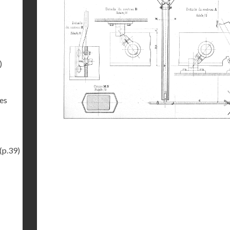
)
des
(p.39)