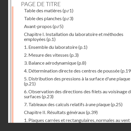
PAGE DE TITRE
Table des matières
(p.r1)
Table des planches
(p.r3)
Avant-propos
(p.r5)
Chapitre I. Installation du laboratoire et méthodes
employées
(p.1)
1. Ensemble du laboratoire
(p.1)
2. Mesure des vitesses
(p.3)
3. Balance aérodynamique
(p.8)
4. Détermination directe des centres de poussée
(p.19
5. Distribution des pressions à la surface d'une plaque
(p.21)
6. Observation des directions des filets au voisinage 
surfaces
(p.23)
7. Tableaux des calculs relatifs à une plaque
(p.25)
Chapitre II. Résultats généraux
(p.39)
1. Plaques carrées et rectangulaires, normales au vent
Droits réservés - CNAM
2. Carrés et rectangles inclinés
(p.43)