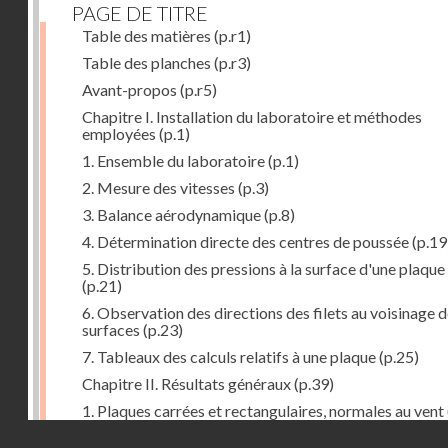
PAGE DE TITRE
Table des matières
(p.r1)
Table des planches
(p.r3)
Avant-propos
(p.r5)
Chapitre I. Installation du laboratoire et méthodes
employées
(p.1)
1. Ensemble du laboratoire
(p.1)
2. Mesure des vitesses
(p.3)
3. Balance aérodynamique
(p.8)
4. Détermination directe des centres de poussée
(p.19
5. Distribution des pressions à la surface d'une plaque
(p.21)
6. Observation des directions des filets au voisinage 
surfaces
(p.23)
7. Tableaux des calculs relatifs à une plaque
(p.25)
Chapitre II. Résultats généraux
(p.39)
1. Plaques carrées et rectangulaires, normales au vent
Droits réservés - CNAM
2. Carrés et rectangles inclinés
(p.43)