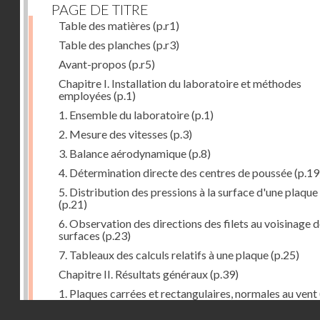
PAGE DE TITRE
Table des matières
(p.r1)
Table des planches
(p.r3)
Avant-propos
(p.r5)
Chapitre I. Installation du laboratoire et méthodes
employées
(p.1)
1. Ensemble du laboratoire
(p.1)
2. Mesure des vitesses
(p.3)
3. Balance aérodynamique
(p.8)
4. Détermination directe des centres de poussée
(p.19
5. Distribution des pressions à la surface d'une plaque
(p.21)
6. Observation des directions des filets au voisinage 
surfaces
(p.23)
7. Tableaux des calculs relatifs à une plaque
(p.25)
Chapitre II. Résultats généraux
(p.39)
1. Plaques carrées et rectangulaires, normales au vent
Droits réservés - CNAM
2. Carrés et rectangles inclinés
(p.43)