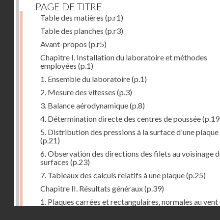
PAGE DE TITRE
Table des matières
(p.r1)
Table des planches
(p.r3)
Avant-propos
(p.r5)
Chapitre I. Installation du laboratoire et méthodes
employées
(p.1)
1. Ensemble du laboratoire
(p.1)
2. Mesure des vitesses
(p.3)
3. Balance aérodynamique
(p.8)
4. Détermination directe des centres de poussée
(p.19
5. Distribution des pressions à la surface d'une plaque
(p.21)
6. Observation des directions des filets au voisinage 
surfaces
(p.23)
7. Tableaux des calculs relatifs à une plaque
(p.25)
Chapitre II. Résultats généraux
(p.39)
1. Plaques carrées et rectangulaires, normales au vent
Droits réservés - CNAM
2. Carrés et rectangles inclinés
(p.43)