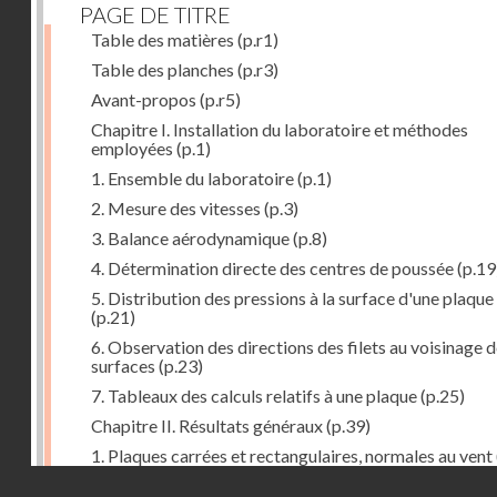
PAGE DE TITRE
Table des matières
(p.r1)
Table des planches
(p.r3)
Avant-propos
(p.r5)
Chapitre I. Installation du laboratoire et méthodes
employées
(p.1)
1. Ensemble du laboratoire
(p.1)
2. Mesure des vitesses
(p.3)
3. Balance aérodynamique
(p.8)
4. Détermination directe des centres de poussée
(p.19
5. Distribution des pressions à la surface d'une plaque
(p.21)
6. Observation des directions des filets au voisinage 
surfaces
(p.23)
7. Tableaux des calculs relatifs à une plaque
(p.25)
Chapitre II. Résultats généraux
(p.39)
1. Plaques carrées et rectangulaires, normales au vent
Droits réservés - CNAM
2. Carrés et rectangles inclinés
(p.43)