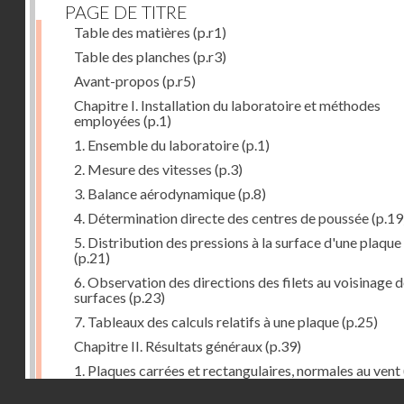
PAGE DE TITRE
Table des matières
(p.r1)
Table des planches
(p.r3)
Avant-propos
(p.r5)
Chapitre I. Installation du laboratoire et méthodes
employées
(p.1)
1. Ensemble du laboratoire
(p.1)
2. Mesure des vitesses
(p.3)
3. Balance aérodynamique
(p.8)
4. Détermination directe des centres de poussée
(p.19
5. Distribution des pressions à la surface d'une plaque
(p.21)
6. Observation des directions des filets au voisinage 
surfaces
(p.23)
7. Tableaux des calculs relatifs à une plaque
(p.25)
Chapitre II. Résultats généraux
(p.39)
1. Plaques carrées et rectangulaires, normales au vent
Droits réservés - CNAM
2. Carrés et rectangles inclinés
(p.43)