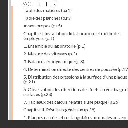
PAGE DE TITRE
Table des matières
(p.r1)
Table des planches
(p.r3)
Avant-propos
(p.r5)
Chapitre I. Installation du laboratoire et méthodes
employées
(p.1)
1. Ensemble du laboratoire
(p.1)
2. Mesure des vitesses
(p.3)
3. Balance aérodynamique
(p.8)
4. Détermination directe des centres de poussée
(p.19
5. Distribution des pressions à la surface d'une plaque
(p.21)
6. Observation des directions des filets au voisinage 
surfaces
(p.23)
7. Tableaux des calculs relatifs à une plaque
(p.25)
Chapitre II. Résultats généraux
(p.39)
1. Plaques carrées et rectangulaires, normales au vent
Droits réservés - CNAM
2. Carrés et rectangles inclinés
(p.43)