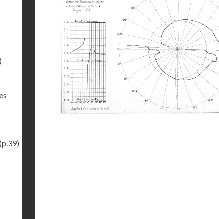
)
des
(p.39)