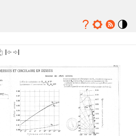
Mode
contraste
élévé