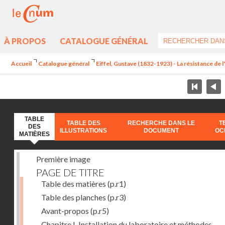
À PROPOS
CATALOGUE GÉNÉRAL
Accueil
Catalogue général
Eiffel, Gustave (1832-1923) - La résistance de l'a
TABLE
TABLE DES
RECHERCHE DANS LE
T
DES
ILLUSTRATIONS
DOCUMENT
OC
MATIÈRES
Première image
PAGE DE TITRE
Table des matières
(p.r1)
Table des planches
(p.r3)
Avant-propos
(p.r5)
Chapitre I. Installation du laboratoire et méthodes