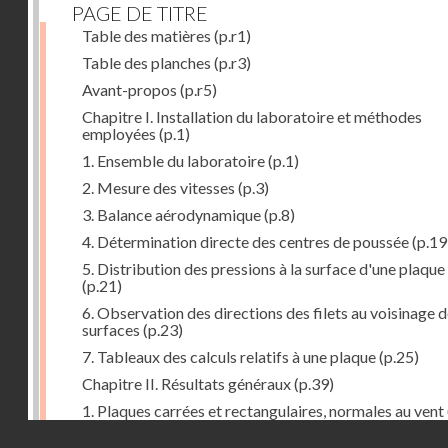
PAGE DE TITRE
Table des matières
(p.r1)
Table des planches
(p.r3)
Avant-propos
(p.r5)
Chapitre I. Installation du laboratoire et méthodes
employées
(p.1)
1. Ensemble du laboratoire
(p.1)
2. Mesure des vitesses
(p.3)
3. Balance aérodynamique
(p.8)
4. Détermination directe des centres de poussée
(p.19
5. Distribution des pressions à la surface d'une plaque
(p.21)
6. Observation des directions des filets au voisinage 
surfaces
(p.23)
7. Tableaux des calculs relatifs à une plaque
(p.25)
Chapitre II. Résultats généraux
(p.39)
1. Plaques carrées et rectangulaires, normales au vent
Droits réservés - CNAM
2. Carrés et rectangles inclinés
(p.43)