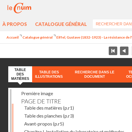
À PROPOS
CATALOGUE GÉNÉRAL
Accueil
Catalogue général
Eiffel, Gustave (1832-1923) - La résistance de l'a
TABLE
TABLE DES
RECHERCHE DANS LE
T
DES
ILLUSTRATIONS
DOCUMENT
OC
MATIÈRES
Première image
PAGE DE TITRE
Table des matières
(p.r1)
Table des planches
(p.r3)
Avant-propos
(p.r5)
Chapitre I. Installation du laboratoire et méthodes