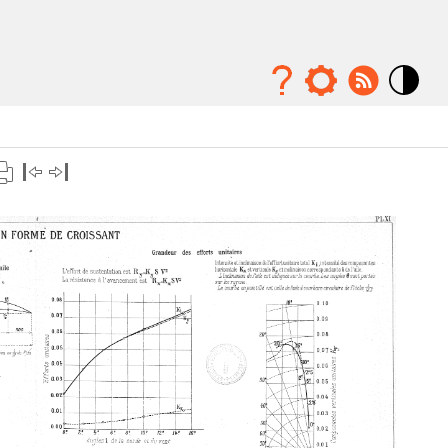
Mode
contraste
élévé