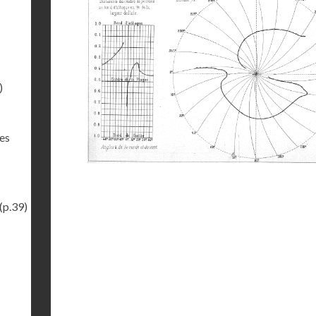
)
des
(p.39)