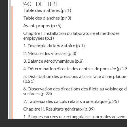
PAGE DE TITRE
Table des matières
(p.r1)
Table des planches
(p.r3)
Avant-propos
(p.r5)
Chapitre I. Installation du laboratoire et méthodes
employées
(p.1)
1. Ensemble du laboratoire
(p.1)
2. Mesure des vitesses
(p.3)
3. Balance aérodynamique
(p.8)
4. Détermination directe des centres de poussée
(p.19
5. Distribution des pressions à la surface d'une plaque
(p.21)
6. Observation des directions des filets au voisinage 
surfaces
(p.23)
7. Tableaux des calculs relatifs à une plaque
(p.25)
Chapitre II. Résultats généraux
(p.39)
1. Plaques carrées et rectangulaires, normales au vent
Droits réservés - CNAM
2. Carrés et rectangles inclinés
(p.43)