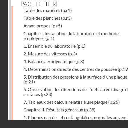
PAGE DE TITRE
Table des matières
(p.r1)
Table des planches
(p.r3)
Avant-propos
(p.r5)
Chapitre I. Installation du laboratoire et méthodes
employées
(p.1)
1. Ensemble du laboratoire
(p.1)
2. Mesure des vitesses
(p.3)
3. Balance aérodynamique
(p.8)
4. Détermination directe des centres de poussée
(p.19
5. Distribution des pressions à la surface d'une plaque
(p.21)
6. Observation des directions des filets au voisinage 
surfaces
(p.23)
7. Tableaux des calculs relatifs à une plaque
(p.25)
Chapitre II. Résultats généraux
(p.39)
1. Plaques carrées et rectangulaires, normales au vent
Droits réservés - CNAM
2. Carrés et rectangles inclinés
(p.43)