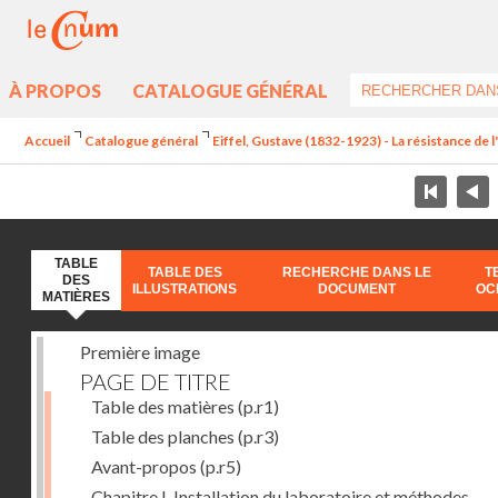
À PROPOS
CATALOGUE GÉNÉRAL
Accueil
Catalogue général
Eiffel, Gustave (1832-1923) - La résistance de l'a
TABLE
TABLE DES
RECHERCHE DANS LE
T
DES
ILLUSTRATIONS
DOCUMENT
OC
MATIÈRES
Première image
PAGE DE TITRE
Table des matières
(p.r1)
Table des planches
(p.r3)
Avant-propos
(p.r5)
Chapitre I. Installation du laboratoire et méthodes