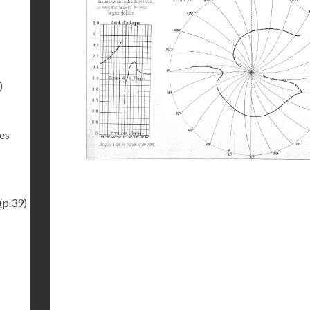
)
des
(p.39)