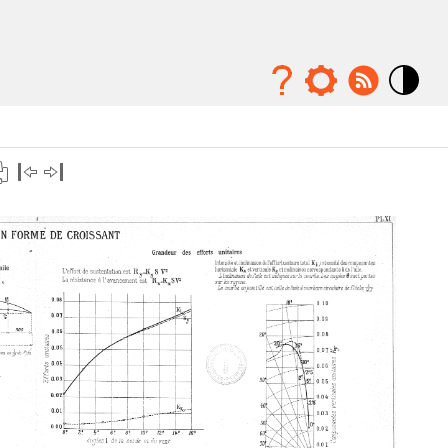
Mode
contraste
élévé