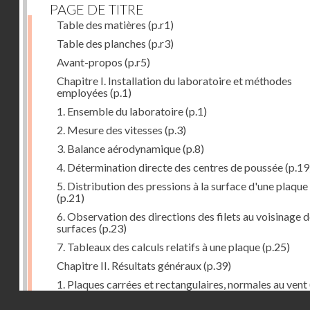
PAGE DE TITRE
Table des matières
(p.r1)
Table des planches
(p.r3)
Avant-propos
(p.r5)
Chapitre I. Installation du laboratoire et méthodes
employées
(p.1)
1. Ensemble du laboratoire
(p.1)
2. Mesure des vitesses
(p.3)
3. Balance aérodynamique
(p.8)
4. Détermination directe des centres de poussée
(p.19
5. Distribution des pressions à la surface d'une plaque
(p.21)
6. Observation des directions des filets au voisinage 
surfaces
(p.23)
7. Tableaux des calculs relatifs à une plaque
(p.25)
Chapitre II. Résultats généraux
(p.39)
1. Plaques carrées et rectangulaires, normales au vent
Droits réservés - CNAM
2. Carrés et rectangles inclinés
(p.43)