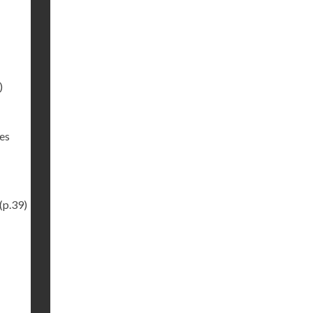
)
des
(p.39)