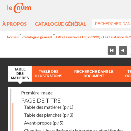
À PROPOS
CATALOGUE GÉNÉRAL
Accueil
Catalogue général
Eiffel, Gustave (1832-1923) - La résistance de l'a
TABLE
TABLE DES
RECHERCHE DANS LE
T
DES
ILLUSTRATIONS
DOCUMENT
OC
MATIÈRES
Première image
PAGE DE TITRE
Table des matières
(p.r1)
Table des planches
(p.r3)
Avant-propos
(p.r5)
Chapitre I. Installation du laboratoire et méthodes