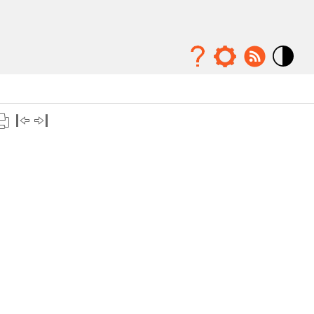
Mode
contraste
élévé