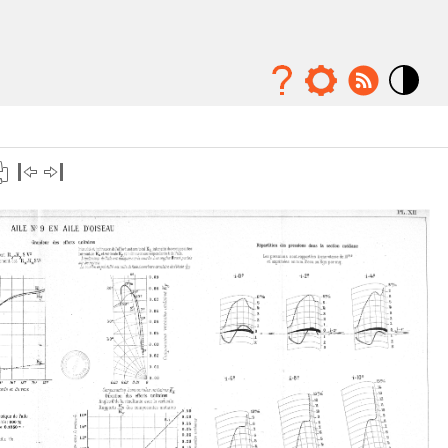
Mode
contraste
élévé