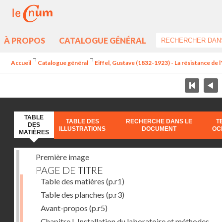
À PROPOS
CATALOGUE GÉNÉRAL
Accueil
Catalogue général
Eiffel, Gustave (1832-1923) - La résistance de l'a
TABLE
TABLE DES
RECHERCHE DANS LE
T
DES
ILLUSTRATIONS
DOCUMENT
OC
MATIÈRES
Première image
PAGE DE TITRE
Table des matières
(p.r1)
Table des planches
(p.r3)
Avant-propos
(p.r5)
Chapitre I. Installation du laboratoire et méthodes