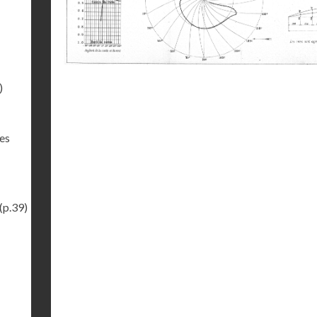
)
des
(p.39)