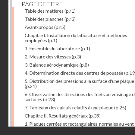
PAGE DE TITRE
Table des matières
(p.r1)
Table des planches
(p.r3)
Avant-propos
(p.r5)
Chapitre I. Installation du laboratoire et méthodes
employées
(p.1)
1. Ensemble du laboratoire
(p.1)
2. Mesure des vitesses
(p.3)
3. Balance aérodynamique
(p.8)
4. Détermination directe des centres de poussée
(p.19
5. Distribution des pressions à la surface d'une plaque
(p.21)
6. Observation des directions des filets au voisinage 
surfaces
(p.23)
7. Tableaux des calculs relatifs à une plaque
(p.25)
Chapitre II. Résultats généraux
(p.39)
1. Plaques carrées et rectangulaires, normales au vent
Droits réservés - CNAM
2. Carrés et rectangles inclinés
(p.43)