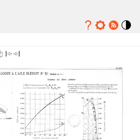
Mode
contraste
élévé