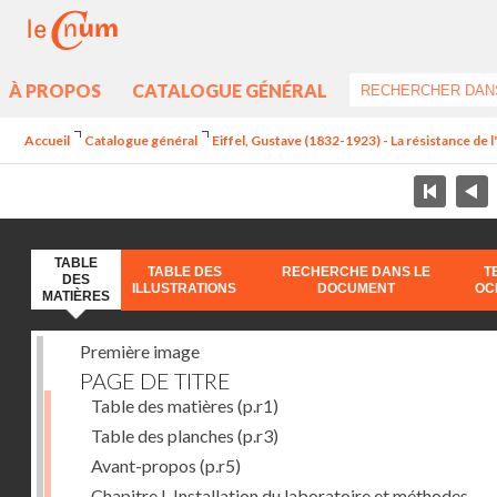
À PROPOS
CATALOGUE GÉNÉRAL
Accueil
Catalogue général
Eiffel, Gustave (1832-1923) - La résistance de l'a
TABLE
TABLE DES
RECHERCHE DANS LE
T
DES
ILLUSTRATIONS
DOCUMENT
OC
MATIÈRES
Première image
PAGE DE TITRE
Table des matières
(p.r1)
Table des planches
(p.r3)
Avant-propos
(p.r5)
Chapitre I. Installation du laboratoire et méthodes