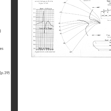
)
des
(p.39)