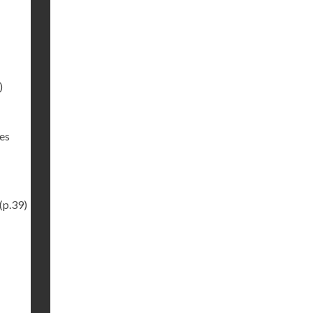
)
des
(p.39)