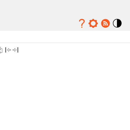
Mode
contraste
élévé