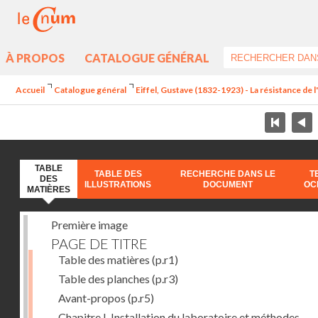
À PROPOS
CATALOGUE GÉNÉRAL
Accueil
Catalogue général
Eiffel, Gustave (1832-1923) - La résistance de l'a
TABLE
TABLE DES
RECHERCHE DANS LE
T
DES
ILLUSTRATIONS
DOCUMENT
OC
MATIÈRES
Première image
PAGE DE TITRE
Table des matières
(p.r1)
Table des planches
(p.r3)
Avant-propos
(p.r5)
Chapitre I. Installation du laboratoire et méthodes