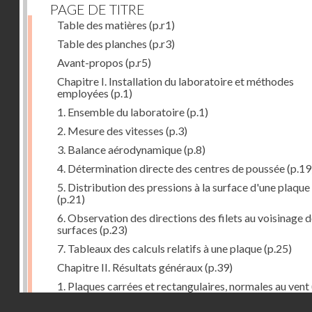
PAGE DE TITRE
Table des matières
(p.r1)
Table des planches
(p.r3)
Avant-propos
(p.r5)
Chapitre I. Installation du laboratoire et méthodes
employées
(p.1)
1. Ensemble du laboratoire
(p.1)
2. Mesure des vitesses
(p.3)
3. Balance aérodynamique
(p.8)
4. Détermination directe des centres de poussée
(p.19
5. Distribution des pressions à la surface d'une plaque
(p.21)
6. Observation des directions des filets au voisinage 
surfaces
(p.23)
7. Tableaux des calculs relatifs à une plaque
(p.25)
Chapitre II. Résultats généraux
(p.39)
1. Plaques carrées et rectangulaires, normales au vent
Droits réservés - CNAM
2. Carrés et rectangles inclinés
(p.43)