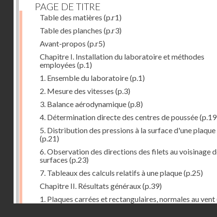
PAGE DE TITRE
Table des matières
(p.r1)
Table des planches
(p.r3)
Avant-propos
(p.r5)
Chapitre I. Installation du laboratoire et méthodes
employées
(p.1)
1. Ensemble du laboratoire
(p.1)
2. Mesure des vitesses
(p.3)
3. Balance aérodynamique
(p.8)
4. Détermination directe des centres de poussée
(p.19
5. Distribution des pressions à la surface d'une plaque
(p.21)
6. Observation des directions des filets au voisinage 
surfaces
(p.23)
7. Tableaux des calculs relatifs à une plaque
(p.25)
Chapitre II. Résultats généraux
(p.39)
1. Plaques carrées et rectangulaires, normales au vent
Droits réservés - CNAM
2. Carrés et rectangles inclinés
(p.43)