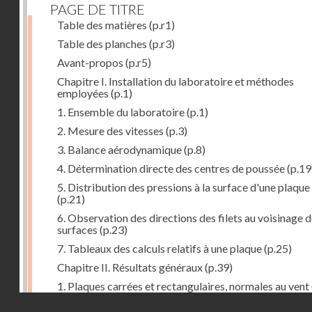
PAGE DE TITRE
Table des matières
(p.r1)
Table des planches
(p.r3)
Avant-propos
(p.r5)
Chapitre I. Installation du laboratoire et méthodes
employées
(p.1)
1. Ensemble du laboratoire
(p.1)
2. Mesure des vitesses
(p.3)
3. Balance aérodynamique
(p.8)
4. Détermination directe des centres de poussée
(p.19
5. Distribution des pressions à la surface d'une plaque
(p.21)
6. Observation des directions des filets au voisinage 
surfaces
(p.23)
7. Tableaux des calculs relatifs à une plaque
(p.25)
Chapitre II. Résultats généraux
(p.39)
1. Plaques carrées et rectangulaires, normales au vent
Droits réservés - CNAM
2. Carrés et rectangles inclinés
(p.43)