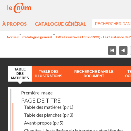
À PROPOS
CATALOGUE GÉNÉRAL
Accueil
Catalogue général
Eiffel, Gustave (1832-1923) - La résistance de l'a
TABLE
TABLE DES
RECHERCHE DANS LE
T
DES
ILLUSTRATIONS
DOCUMENT
OC
MATIÈRES
Première image
PAGE DE TITRE
Table des matières
(p.r1)
Table des planches
(p.r3)
Avant-propos
(p.r5)
Chapitre I. Installation du laboratoire et méthodes