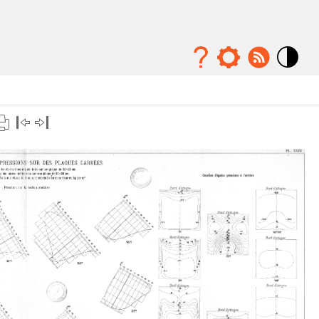
Mode
contraste
élévé