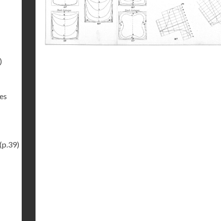
)
des
(p.39)