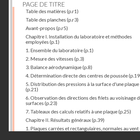
PAGE DE TITRE
Table des matières
(p.r1)
Table des planches
(p.r3)
Avant-propos
(p.r5)
Chapitre I. Installation du laboratoire et méthodes
employées
(p.1)
1. Ensemble du laboratoire
(p.1)
2. Mesure des vitesses
(p.3)
3. Balance aérodynamique
(p.8)
4. Détermination directe des centres de poussée
(p.19
5. Distribution des pressions à la surface d'une plaque
(p.21)
6. Observation des directions des filets au voisinage 
surfaces
(p.23)
7. Tableaux des calculs relatifs à une plaque
(p.25)
Chapitre II. Résultats généraux
(p.39)
1. Plaques carrées et rectangulaires, normales au vent
Droits réservés - CNAM
2. Carrés et rectangles inclinés
(p.43)