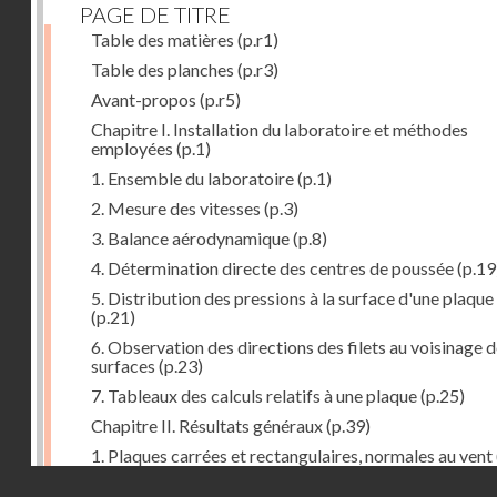
PAGE DE TITRE
Table des matières
(p.r1)
Table des planches
(p.r3)
Avant-propos
(p.r5)
Chapitre I. Installation du laboratoire et méthodes
employées
(p.1)
1. Ensemble du laboratoire
(p.1)
2. Mesure des vitesses
(p.3)
3. Balance aérodynamique
(p.8)
4. Détermination directe des centres de poussée
(p.19
5. Distribution des pressions à la surface d'une plaque
(p.21)
6. Observation des directions des filets au voisinage 
surfaces
(p.23)
7. Tableaux des calculs relatifs à une plaque
(p.25)
Chapitre II. Résultats généraux
(p.39)
1. Plaques carrées et rectangulaires, normales au vent
Droits réservés - CNAM
2. Carrés et rectangles inclinés
(p.43)