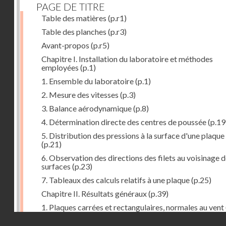
PAGE DE TITRE
Table des matières
(p.r1)
Table des planches
(p.r3)
Avant-propos
(p.r5)
Chapitre I. Installation du laboratoire et méthodes
employées
(p.1)
1. Ensemble du laboratoire
(p.1)
2. Mesure des vitesses
(p.3)
3. Balance aérodynamique
(p.8)
4. Détermination directe des centres de poussée
(p.19
5. Distribution des pressions à la surface d'une plaque
(p.21)
6. Observation des directions des filets au voisinage 
surfaces
(p.23)
7. Tableaux des calculs relatifs à une plaque
(p.25)
Chapitre II. Résultats généraux
(p.39)
1. Plaques carrées et rectangulaires, normales au vent
Droits réservés - CNAM
2. Carrés et rectangles inclinés
(p.43)