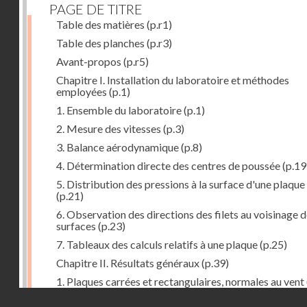
PAGE DE TITRE
Table des matières
(p.r1)
Table des planches
(p.r3)
Avant-propos
(p.r5)
Chapitre I. Installation du laboratoire et méthodes
employées
(p.1)
1. Ensemble du laboratoire
(p.1)
2. Mesure des vitesses
(p.3)
3. Balance aérodynamique
(p.8)
4. Détermination directe des centres de poussée
(p.19
5. Distribution des pressions à la surface d'une plaque
(p.21)
6. Observation des directions des filets au voisinage 
surfaces
(p.23)
7. Tableaux des calculs relatifs à une plaque
(p.25)
Chapitre II. Résultats généraux
(p.39)
1. Plaques carrées et rectangulaires, normales au vent
Droits réservés - CNAM
2. Carrés et rectangles inclinés
(p.43)