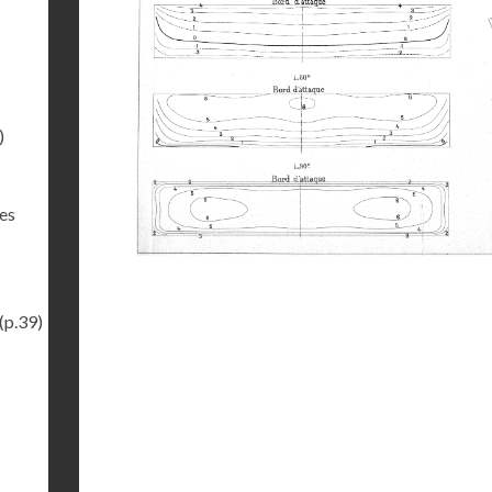
)
des
(p.39)