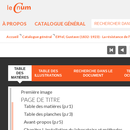
À PROPOS
CATALOGUE GÉNÉRAL
Accueil
Catalogue général
Eiffel, Gustave (1832-1923) - La résistance de l'a
TABLE
TABLE DES
RECHERCHE DANS LE
T
DES
ILLUSTRATIONS
DOCUMENT
OC
MATIÈRES
Première image
PAGE DE TITRE
Table des matières
(p.r1)
Table des planches
(p.r3)
Avant-propos
(p.r5)
Chapitre I. Installation du laboratoire et méthodes