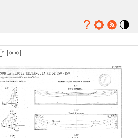
Mode
contraste
élévé