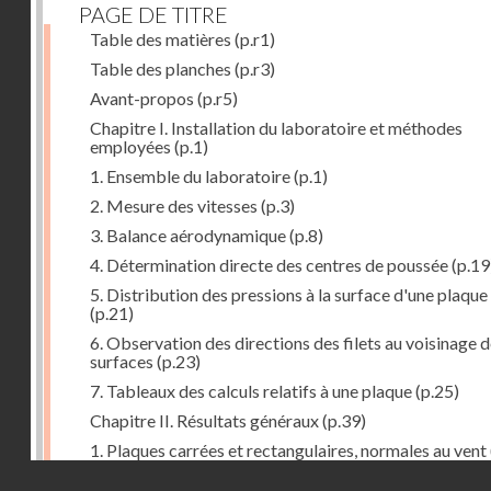
PAGE DE TITRE
Table des matières
(p.r1)
Table des planches
(p.r3)
Avant-propos
(p.r5)
Chapitre I. Installation du laboratoire et méthodes
employées
(p.1)
1. Ensemble du laboratoire
(p.1)
2. Mesure des vitesses
(p.3)
3. Balance aérodynamique
(p.8)
4. Détermination directe des centres de poussée
(p.19
5. Distribution des pressions à la surface d'une plaque
(p.21)
6. Observation des directions des filets au voisinage 
surfaces
(p.23)
7. Tableaux des calculs relatifs à une plaque
(p.25)
Chapitre II. Résultats généraux
(p.39)
1. Plaques carrées et rectangulaires, normales au vent
Droits réservés - CNAM
2. Carrés et rectangles inclinés
(p.43)