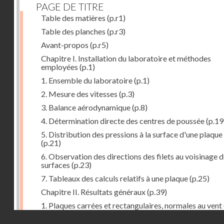
PAGE DE TITRE
Table des matières
(p.r1)
Table des planches
(p.r3)
Avant-propos
(p.r5)
Chapitre I. Installation du laboratoire et méthodes
employées
(p.1)
1. Ensemble du laboratoire
(p.1)
2. Mesure des vitesses
(p.3)
3. Balance aérodynamique
(p.8)
4. Détermination directe des centres de poussée
(p.19
5. Distribution des pressions à la surface d'une plaque
(p.21)
6. Observation des directions des filets au voisinage 
surfaces
(p.23)
7. Tableaux des calculs relatifs à une plaque
(p.25)
Chapitre II. Résultats généraux
(p.39)
1. Plaques carrées et rectangulaires, normales au vent
Droits réservés - CNAM
2. Carrés et rectangles inclinés
(p.43)