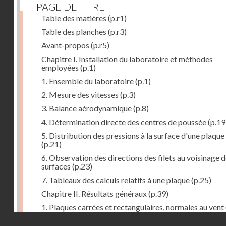
PAGE DE TITRE
Table des matières
(p.r1)
Table des planches
(p.r3)
Avant-propos
(p.r5)
Chapitre I. Installation du laboratoire et méthodes
employées
(p.1)
1. Ensemble du laboratoire
(p.1)
2. Mesure des vitesses
(p.3)
3. Balance aérodynamique
(p.8)
4. Détermination directe des centres de poussée
(p.19
5. Distribution des pressions à la surface d'une plaque
(p.21)
6. Observation des directions des filets au voisinage 
surfaces
(p.23)
7. Tableaux des calculs relatifs à une plaque
(p.25)
Chapitre II. Résultats généraux
(p.39)
1. Plaques carrées et rectangulaires, normales au vent
Droits réservés - CNAM
2. Carrés et rectangles inclinés
(p.43)