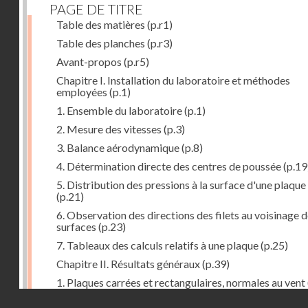
PAGE DE TITRE
Table des matières
(p.r1)
Table des planches
(p.r3)
Avant-propos
(p.r5)
Chapitre I. Installation du laboratoire et méthodes
employées
(p.1)
1. Ensemble du laboratoire
(p.1)
2. Mesure des vitesses
(p.3)
3. Balance aérodynamique
(p.8)
4. Détermination directe des centres de poussée
(p.19
5. Distribution des pressions à la surface d'une plaque
(p.21)
6. Observation des directions des filets au voisinage 
surfaces
(p.23)
7. Tableaux des calculs relatifs à une plaque
(p.25)
Chapitre II. Résultats généraux
(p.39)
1. Plaques carrées et rectangulaires, normales au vent
Droits réservés - CNAM
2. Carrés et rectangles inclinés
(p.43)