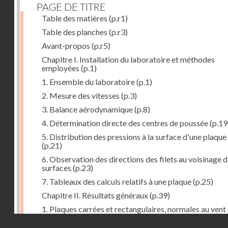
PAGE DE TITRE
Table des matières
(p.r1)
Table des planches
(p.r3)
Avant-propos
(p.r5)
Chapitre I. Installation du laboratoire et méthodes
employées
(p.1)
1. Ensemble du laboratoire
(p.1)
2. Mesure des vitesses
(p.3)
3. Balance aérodynamique
(p.8)
4. Détermination directe des centres de poussée
(p.19
5. Distribution des pressions à la surface d'une plaque
(p.21)
6. Observation des directions des filets au voisinage 
surfaces
(p.23)
7. Tableaux des calculs relatifs à une plaque
(p.25)
Chapitre II. Résultats généraux
(p.39)
1. Plaques carrées et rectangulaires, normales au vent
Droits réservés - CNAM
2. Carrés et rectangles inclinés
(p.43)