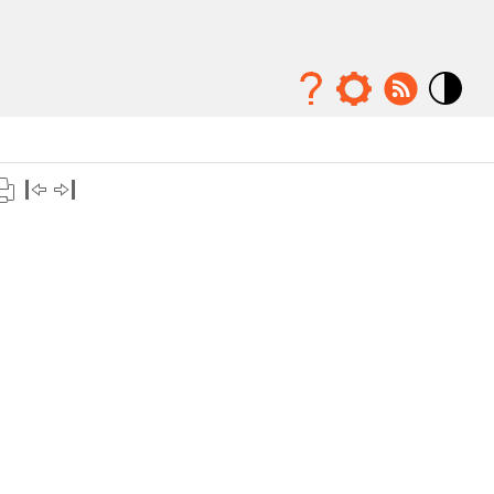
Mode
contraste
élévé