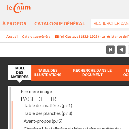
À PROPOS
CATALOGUE GÉNÉRAL
Accueil
Catalogue général
Eiffel, Gustave (1832-1923) - La résistance de l'a
TABLE
TABLE DES
RECHERCHE DANS LE
T
DES
ILLUSTRATIONS
DOCUMENT
OC
MATIÈRES
Première image
PAGE DE TITRE
Table des matières
(p.r1)
Table des planches
(p.r3)
Avant-propos
(p.r5)
Chapitre I. Installation du laboratoire et méthodes