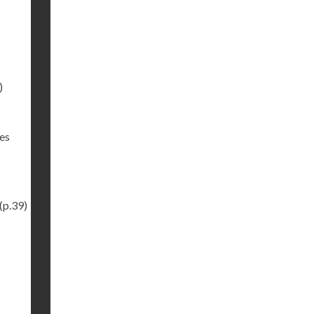
)
des
(p.39)