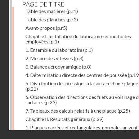
PAGE DE TITRE
Table des matières
(p.r1)
Table des planches
(p.r3)
Avant-propos
(p.r5)
Chapitre I. Installation du laboratoire et méthodes
employées
(p.1)
1. Ensemble du laboratoire
(p.1)
2. Mesure des vitesses
(p.3)
3. Balance aérodynamique
(p.8)
4. Détermination directe des centres de poussée
(p.19
5. Distribution des pressions à la surface d'une plaque
(p.21)
6. Observation des directions des filets au voisinage 
surfaces
(p.23)
7. Tableaux des calculs relatifs à une plaque
(p.25)
Chapitre II. Résultats généraux
(p.39)
1. Plaques carrées et rectangulaires, normales au vent
Droits réservés - CNAM
2. Carrés et rectangles inclinés
(p.43)