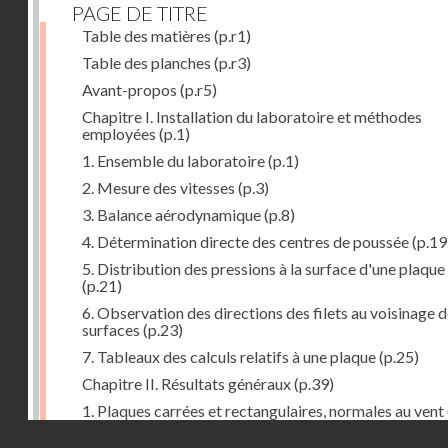
PAGE DE TITRE
Table des matières
(p.r1)
Table des planches
(p.r3)
Avant-propos
(p.r5)
Chapitre I. Installation du laboratoire et méthodes
employées
(p.1)
1. Ensemble du laboratoire
(p.1)
2. Mesure des vitesses
(p.3)
3. Balance aérodynamique
(p.8)
4. Détermination directe des centres de poussée
(p.19
5. Distribution des pressions à la surface d'une plaque
(p.21)
6. Observation des directions des filets au voisinage 
surfaces
(p.23)
7. Tableaux des calculs relatifs à une plaque
(p.25)
Chapitre II. Résultats généraux
(p.39)
1. Plaques carrées et rectangulaires, normales au vent
Droits réservés - CNAM
2. Carrés et rectangles inclinés
(p.43)