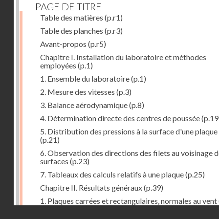
PAGE DE TITRE
Table des matières
(p.r1)
Table des planches
(p.r3)
Avant-propos
(p.r5)
Chapitre I. Installation du laboratoire et méthodes
employées
(p.1)
1. Ensemble du laboratoire
(p.1)
2. Mesure des vitesses
(p.3)
3. Balance aérodynamique
(p.8)
4. Détermination directe des centres de poussée
(p.19
5. Distribution des pressions à la surface d'une plaque
(p.21)
6. Observation des directions des filets au voisinage 
surfaces
(p.23)
7. Tableaux des calculs relatifs à une plaque
(p.25)
Chapitre II. Résultats généraux
(p.39)
1. Plaques carrées et rectangulaires, normales au vent
Droits réservés - CNAM
2. Carrés et rectangles inclinés
(p.43)